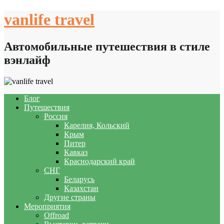
Skip
vanlife travel
to
content
Автомобильные путешествия в стиле
вэнлайф
Блог
Путешествия
Россия
Карелия, Кольский
Крым
Питер
Кавказ
Краснодарский край
СНГ
Беларусь
Казахстан
Другие страны
Мероприятия
Offroad