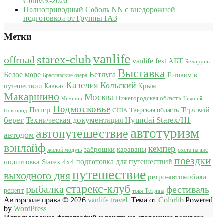
Comvex-2026
Полноприводный Соболь NN с внедорожной
подготовкой от Группы ГАЗ
Метки
vanlife
starex-club
offroad
vanlife-fest
АБТ
Беларусь
Выставка
Белое море
Ветлуга
Готовим в
Браславские озера
Карелия
Кольский
Крым
путешествии
Кавказ
Макаршино
Москва
Нижегородская область
Мичиган
Нижний
Подмосковье
Питер
Терский
США
Тверская область
Новгород
берег
Техническая документация Hyundai Starex/H1
автотуризм
автопутешествие
автодом
вэнлайф
кемпер
караваны
заброшки
жилой модуль
охота на лис
поездки
подготовка для путешествий
подготовка Starex 4x4
путешествие
выходного дня
ретро-автомобили
старекс-клуб
рыбалка
фестиваль
рецепт
тоня Тетрина
Авторские права © 2026
vanlife travel
. Тема от
Colorlib
Powered
by
WordPress