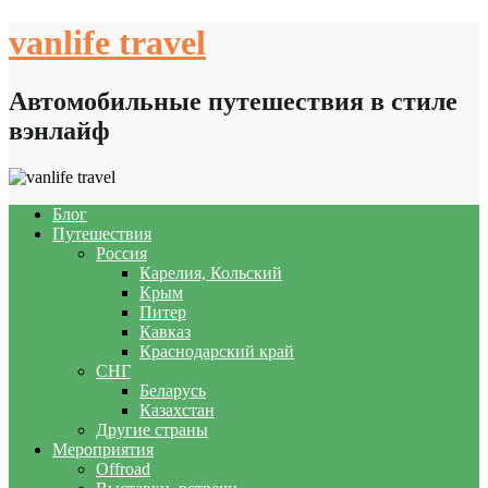
Skip
vanlife travel
to
content
Автомобильные путешествия в стиле
вэнлайф
Блог
Путешествия
Россия
Карелия, Кольский
Крым
Питер
Кавказ
Краснодарский край
СНГ
Беларусь
Казахстан
Другие страны
Мероприятия
Offroad