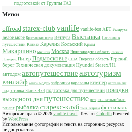
подготовкой от Группы ГАЗ
Метки
vanlife
starex-club
offroad
vanlife-fest
АБТ
Беларусь
Выставка
Белое море
Ветлуга
Готовим в
Браславские озера
Карелия
Кольский
Крым
путешествии
Кавказ
Макаршино
Москва
Нижегородская область
Мичиган
Нижний
Подмосковье
Питер
Терский
США
Тверская область
Новгород
берег
Техническая документация Hyundai Starex/H1
автотуризм
автопутешествие
автодом
вэнлайф
кемпер
караваны
заброшки
жилой модуль
охота на лис
поездки
подготовка для путешествий
подготовка Starex 4x4
путешествие
выходного дня
ретро-автомобили
старекс-клуб
рыбалка
фестиваль
рецепт
тоня Тетрина
Авторские права © 2026
vanlife travel
. Тема от
Colorlib
Powered
by
WordPress
Использование фотографий и текста на сторонних ресурсах
не допускается.