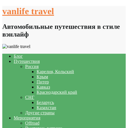
Skip
vanlife travel
to
content
Автомобильные путешествия в стиле
вэнлайф
Блог
Путешествия
Россия
Карелия, Кольский
Крым
Питер
Кавказ
Краснодарский край
СНГ
Беларусь
Казахстан
Другие страны
Мероприятия
Offroad