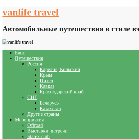
Skip
vanlife travel
to
content
Автомобильные путешествия в стиле в
Блог
Путешествия
Россия
Карелия, Кольский
Крым
Питер
Кавказ
Краснодарский край
СНГ
Беларусь
Казахстан
Другие страны
Мероприятия
Offroad
Выставки, встречи
Starex-club