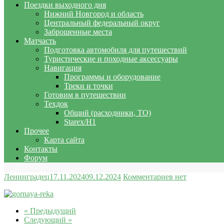
Поездки выходного дня
Нижний Новгород и область
Центральный федеральный округ
Заброшенные места
Матчасть
Подготовка автомобиля для путешествий
Туристические и походные аксессуары
Навигация
Программы и оборудование
Треки и точки
Готовим в путешествии
Техдок
Общий (расходники, ТО)
Starex/H1
Прочее
Карта сайта
Контакты
Форум
Ленинградец
17.11.2024
09.12.2024
Комментариев нет
« Предыдущий
Следующий »