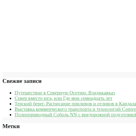
Свежие записи
Путешествие в Северную Осетию. Владикавказ
Север вместо юга, или Где мои семнадцать лет
Терский берег. Расписание приливов и отливов в Кандала
Выставка коммерческого транспорта и технологий Comve
Полноприводный Соболь NN с внедорожной подготовкой
Метки