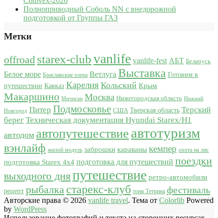
Comvex-2026
Полноприводный Соболь NN с внедорожной
подготовкой от Группы ГАЗ
Метки
vanlife
starex-club
offroad
vanlife-fest
АБТ
Беларусь
Выставка
Белое море
Ветлуга
Готовим в
Браславские озера
Карелия
Кольский
Крым
путешествии
Кавказ
Макаршино
Москва
Нижегородская область
Мичиган
Нижний
Подмосковье
Питер
Терский
США
Тверская область
Новгород
берег
Техническая документация Hyundai Starex/H1
автотуризм
автопутешествие
автодом
вэнлайф
кемпер
караваны
заброшки
жилой модуль
охота на лис
поездки
подготовка для путешествий
подготовка Starex 4x4
путешествие
выходного дня
ретро-автомобили
старекс-клуб
рыбалка
фестиваль
рецепт
тоня Тетрина
Авторские права © 2026
vanlife travel
. Тема от
Colorlib
Powered
by
WordPress
Использование фотографий и текста на сторонних ресурсах