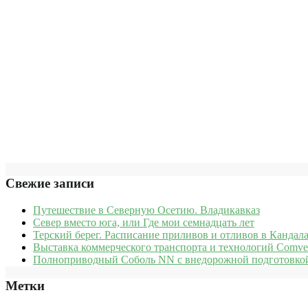
Свежие записи
Путешествие в Северную Осетию. Владикавказ
Север вместо юга, или Где мои семнадцать лет
Терский берег. Расписание приливов и отливов в Кандала
Выставка коммерческого транспорта и технологий Comve
Полноприводный Соболь NN с внедорожной подготовкой
Метки