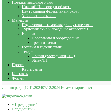
Поездки выходного дня
Нижний Новгород и область
Центральный федеральный округ
Заброшенные места
Матчасть
Подготовка автомобиля для путешествий
Туристические и походные аксессуары
Навигация
Программы и оборудование
Треки и точки
Готовим в путешествии
Техдок
Общий (расходники, ТО)
Starex/H1
Прочее
Карта сайта
Контакты
Форум
Ленинградец
17.11.2024
07.12.2024
Комментариев нет
« Предыдущий
Следующий »