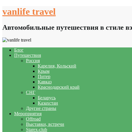
Skip
vanlife travel
to
content
Автомобильные путешествия в стиле в
Блог
Путешествия
Россия
Карелия, Кольский
Крым
Питер
Кавказ
Краснодарский край
СНГ
Беларусь
Казахстан
Другие страны
Мероприятия
Offroad
Выставки, встречи
Starex-club