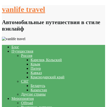
Skip
vanlife travel
to
content
Автомобильные путешествия в стиле
вэнлайф
Блог
Путешествия
Россия
Карелия, Кольский
Крым
Питер
Кавказ
Краснодарский край
СНГ
Беларусь
Казахстан
Другие страны
Мероприятия
Offroad