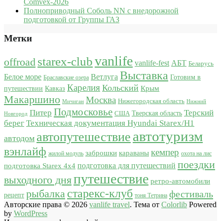
Comvex-2026
Полноприводный Соболь NN с внедорожной
подготовкой от Группы ГАЗ
Метки
vanlife
starex-club
offroad
vanlife-fest
АБТ
Беларусь
Выставка
Белое море
Ветлуга
Готовим в
Браславские озера
Карелия
Кольский
Крым
путешествии
Кавказ
Макаршино
Москва
Нижегородская область
Мичиган
Нижний
Подмосковье
Питер
Терский
США
Тверская область
Новгород
берег
Техническая документация Hyundai Starex/H1
автотуризм
автопутешествие
автодом
вэнлайф
кемпер
караваны
заброшки
жилой модуль
охота на лис
поездки
подготовка для путешествий
подготовка Starex 4x4
путешествие
выходного дня
ретро-автомобили
старекс-клуб
рыбалка
фестиваль
рецепт
тоня Тетрина
Авторские права © 2026
vanlife travel
. Тема от
Colorlib
Powered
by
WordPress