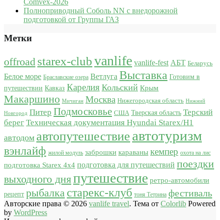
Comvex-2026
Полноприводный Соболь NN с внедорожной
подготовкой от Группы ГАЗ
Метки
vanlife
starex-club
offroad
vanlife-fest
АБТ
Беларусь
Выставка
Белое море
Ветлуга
Готовим в
Браславские озера
Карелия
Кольский
Крым
путешествии
Кавказ
Макаршино
Москва
Нижегородская область
Мичиган
Нижний
Подмосковье
Питер
Терский
США
Тверская область
Новгород
берег
Техническая документация Hyundai Starex/H1
автотуризм
автопутешествие
автодом
вэнлайф
кемпер
караваны
заброшки
жилой модуль
охота на лис
поездки
подготовка для путешествий
подготовка Starex 4x4
путешествие
выходного дня
ретро-автомобили
старекс-клуб
рыбалка
фестиваль
рецепт
тоня Тетрина
Авторские права © 2026
vanlife travel
. Тема от
Colorlib
Powered
by
WordPress