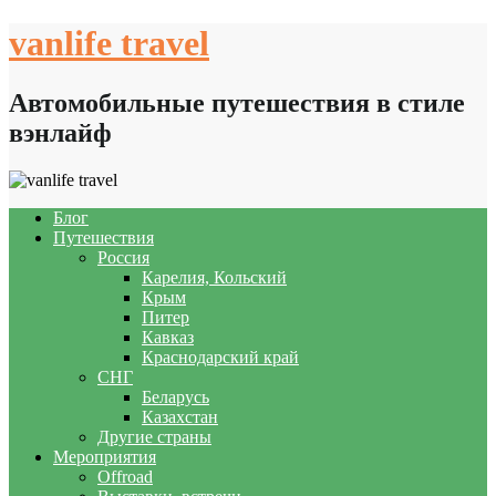
Skip
vanlife travel
to
content
Автомобильные путешествия в стиле
вэнлайф
Блог
Путешествия
Россия
Карелия, Кольский
Крым
Питер
Кавказ
Краснодарский край
СНГ
Беларусь
Казахстан
Другие страны
Мероприятия
Offroad