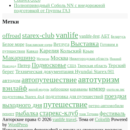
Comvex-2026
Полноприводный Соболь NN с внедорожной
подготовкой от Группы ГАЗ
Метки
vanlife
starex-club
offroad
vanlife-fest
АБТ
Беларусь
Выставка
Белое море
Ветлуга
Готовим в
Браславские озера
Карелия
Кольский
Крым
путешествии
Кавказ
Макаршино
Москва
Нижегородская область
Мичиган
Нижний
Подмосковье
Питер
Терский
США
Тверская область
Новгород
берег
Техническая документация Hyundai Starex/H1
автотуризм
автопутешествие
автодом
вэнлайф
кемпер
караваны
заброшки
жилой модуль
охота на лис
поездки
подготовка для путешествий
подготовка Starex 4x4
путешествие
выходного дня
ретро-автомобили
старекс-клуб
рыбалка
фестиваль
рецепт
тоня Тетрина
Авторские права © 2026
vanlife travel
. Тема от
Colorlib
Powered
by
WordPress
Использование фотографий и текста на сторонних ресурсах