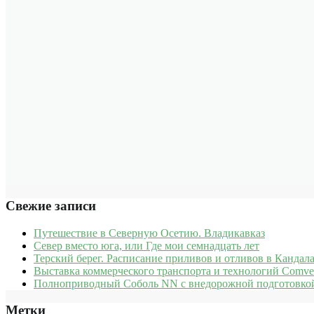
Свежие записи
Путешествие в Северную Осетию. Владикавказ
Север вместо юга, или Где мои семнадцать лет
Терский берег. Расписание приливов и отливов в Кандала
Выставка коммерческого транспорта и технологий Comve
Полноприводный Соболь NN с внедорожной подготовкой
Метки