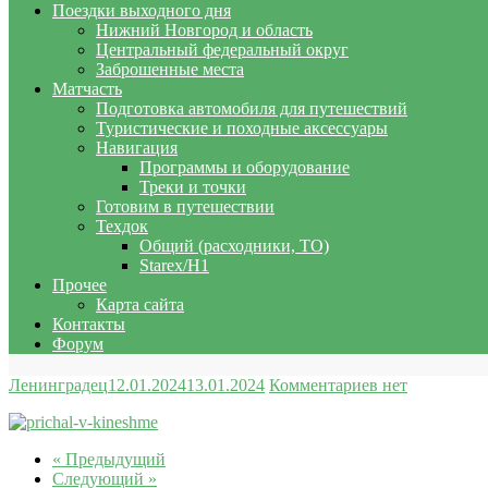
Поездки выходного дня
Нижний Новгород и область
Центральный федеральный округ
Заброшенные места
Матчасть
Подготовка автомобиля для путешествий
Туристические и походные аксессуары
Навигация
Программы и оборудование
Треки и точки
Готовим в путешествии
Техдок
Общий (расходники, ТО)
Starex/H1
Прочее
Карта сайта
Контакты
Форум
Ленинградец
12.01.2024
13.01.2024
Комментариев нет
« Предыдущий
Следующий »