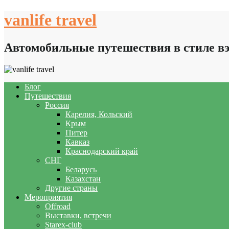
Skip
vanlife travel
to
content
Автомобильные путешествия в стиле в
Блог
Путешествия
Россия
Карелия, Кольский
Крым
Питер
Кавказ
Краснодарский край
СНГ
Беларусь
Казахстан
Другие страны
Мероприятия
Offroad
Выставки, встречи
Starex-club