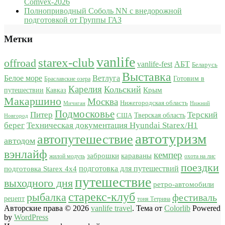
Comvex-2026
Полноприводный Соболь NN с внедорожной
подготовкой от Группы ГАЗ
Метки
vanlife
starex-club
offroad
vanlife-fest
АБТ
Беларусь
Выставка
Белое море
Ветлуга
Готовим в
Браславские озера
Карелия
Кольский
Крым
путешествии
Кавказ
Макаршино
Москва
Нижегородская область
Мичиган
Нижний
Подмосковье
Питер
Терский
США
Тверская область
Новгород
берег
Техническая документация Hyundai Starex/H1
автотуризм
автопутешествие
автодом
вэнлайф
кемпер
караваны
заброшки
жилой модуль
охота на лис
поездки
подготовка для путешествий
подготовка Starex 4x4
путешествие
выходного дня
ретро-автомобили
старекс-клуб
рыбалка
фестиваль
рецепт
тоня Тетрина
Авторские права © 2026
vanlife travel
. Тема от
Colorlib
Powered
by
WordPress