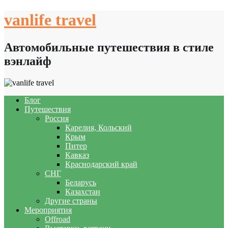
Skip
vanlife travel
to
content
Автомобильные путешествия в стиле
вэнлайф
Блог
Путешествия
Россия
Карелия, Кольский
Крым
Питер
Кавказ
Краснодарский край
СНГ
Беларусь
Казахстан
Другие страны
Мероприятия
Offroad