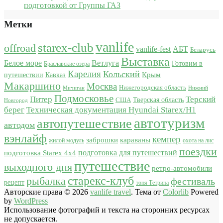
подготовкой от Группы ГАЗ
Метки
vanlife
starex-club
offroad
vanlife-fest
АБТ
Беларусь
Выставка
Белое море
Ветлуга
Готовим в
Браславские озера
Карелия
Кольский
Крым
путешествии
Кавказ
Макаршино
Москва
Нижегородская область
Мичиган
Нижний
Подмосковье
Питер
Терский
США
Тверская область
Новгород
берег
Техническая документация Hyundai Starex/H1
автотуризм
автопутешествие
автодом
вэнлайф
кемпер
караваны
заброшки
жилой модуль
охота на лис
поездки
подготовка для путешествий
подготовка Starex 4x4
путешествие
выходного дня
ретро-автомобили
старекс-клуб
рыбалка
фестиваль
рецепт
тоня Тетрина
Авторские права © 2026
vanlife travel
. Тема от
Colorlib
Powered
by
WordPress
Использование фотографий и текста на сторонних ресурсах
не допускается.