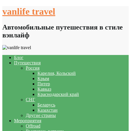
Skip
vanlife travel
to
content
Автомобильные путешествия в стиле
вэнлайф
Блог
Путешествия
Россия
Карелия, Кольский
Крым
Питер
Кавказ
Краснодарский край
СНГ
Беларусь
Казахстан
Другие страны
Мероприятия
Offroad