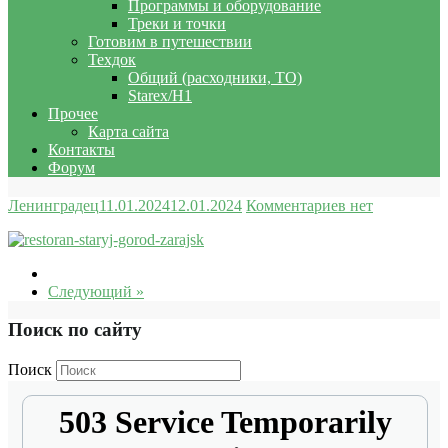
Программы и оборудование
Треки и точки
Готовим в путешествии
Техдок
Общий (расходники, ТО)
Starex/H1
Прочее
Карта сайта
Контакты
Форум
Ленинградец
11.01.2024
12.01.2024
Комментариев нет
Следующий »
Поиск по сайту
Поиск