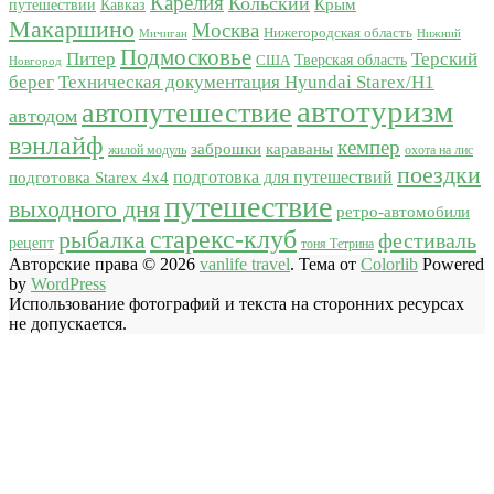
Карелия
Кольский
Крым
путешествии
Кавказ
Макаршино
Москва
Нижегородская область
Мичиган
Нижний
Подмосковье
Питер
Терский
США
Тверская область
Новгород
берег
Техническая документация Hyundai Starex/H1
автотуризм
автопутешествие
автодом
вэнлайф
кемпер
караваны
заброшки
жилой модуль
охота на лис
поездки
подготовка для путешествий
подготовка Starex 4x4
путешествие
выходного дня
ретро-автомобили
старекс-клуб
рыбалка
фестиваль
рецепт
тоня Тетрина
Авторские права © 2026
vanlife travel
. Тема от
Colorlib
Powered
by
WordPress
Использование фотографий и текста на сторонних ресурсах
не допускается.