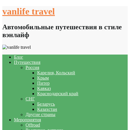
Skip
vanlife travel
to
content
Автомобильные путешествия в стиле
вэнлайф
Блог
Путешествия
Россия
Карелия, Кольский
Крым
Питер
Кавказ
Краснодарский край
СНГ
Беларусь
Казахстан
Другие страны
Мероприятия
Offroad