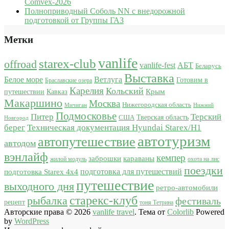
Comvex-2026
Полноприводный Соболь NN с внедорожной
подготовкой от Группы ГАЗ
Метки
vanlife
starex-club
offroad
vanlife-fest
АБТ
Беларусь
Выставка
Белое море
Ветлуга
Готовим в
Браславские озера
Карелия
Кольский
Крым
путешествии
Кавказ
Макаршино
Москва
Нижегородская область
Мичиган
Нижний
Подмосковье
Питер
Терский
США
Тверская область
Новгород
берег
Техническая документация Hyundai Starex/H1
автотуризм
автопутешествие
автодом
вэнлайф
кемпер
караваны
заброшки
жилой модуль
охота на лис
поездки
подготовка для путешествий
подготовка Starex 4x4
путешествие
выходного дня
ретро-автомобили
старекс-клуб
рыбалка
фестиваль
рецепт
тоня Тетрина
Авторские права © 2026
vanlife travel
. Тема от
Colorlib
Powered
by
WordPress