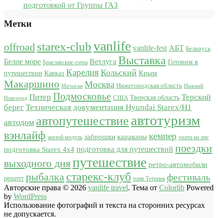
подготовкой от Группы ГАЗ
Метки
vanlife
starex-club
offroad
vanlife-fest
АБТ
Беларусь
Выставка
Белое море
Ветлуга
Готовим в
Браславские озера
Карелия
Кольский
Крым
путешествии
Кавказ
Макаршино
Москва
Нижегородская область
Мичиган
Нижний
Подмосковье
Питер
Терский
США
Тверская область
Новгород
берег
Техническая документация Hyundai Starex/H1
автотуризм
автопутешествие
автодом
вэнлайф
кемпер
караваны
заброшки
жилой модуль
охота на лис
поездки
подготовка для путешествий
подготовка Starex 4x4
путешествие
выходного дня
ретро-автомобили
старекс-клуб
рыбалка
фестиваль
рецепт
тоня Тетрина
Авторские права © 2026
vanlife travel
. Тема от
Colorlib
Powered
by
WordPress
Использование фотографий и текста на сторонних ресурсах
не допускается.