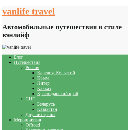
Skip
vanlife travel
to
content
Автомобильные путешествия в стиле
вэнлайф
Блог
Путешествия
Россия
Карелия, Кольский
Крым
Питер
Кавказ
Краснодарский край
СНГ
Беларусь
Казахстан
Другие страны
Мероприятия
Offroad