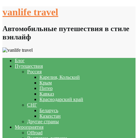
Skip
vanlife travel
to
content
Автомобильные путешествия в стиле
вэнлайф
Блог
Путешествия
Россия
Карелия, Кольский
Крым
Питер
Кавказ
Краснодарский край
СНГ
Беларусь
Казахстан
Другие страны
Мероприятия
Offroad