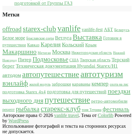
подготовкой от Группы ГАЗ
Метки
vanlife
starex-club
offroad
vanlife-fest
АБТ
Беларусь
Выставка
Белое море
Ветлуга
Готовим в
Браславские озера
Карелия
Кольский
Крым
путешествии
Кавказ
Макаршино
Москва
Нижегородская область
Мичиган
Нижний
Подмосковье
Питер
Терский
США
Тверская область
Новгород
берег
Техническая документация Hyundai Starex/H1
автотуризм
автопутешествие
автодом
вэнлайф
кемпер
караваны
заброшки
жилой модуль
охота на лис
поездки
подготовка для путешествий
подготовка Starex 4x4
путешествие
выходного дня
ретро-автомобили
старекс-клуб
рыбалка
фестиваль
рецепт
тоня Тетрина
Авторские права © 2026
vanlife travel
. Тема от
Colorlib
Powered
by
WordPress
Использование фотографий и текста на сторонних ресурсах
не допускается.