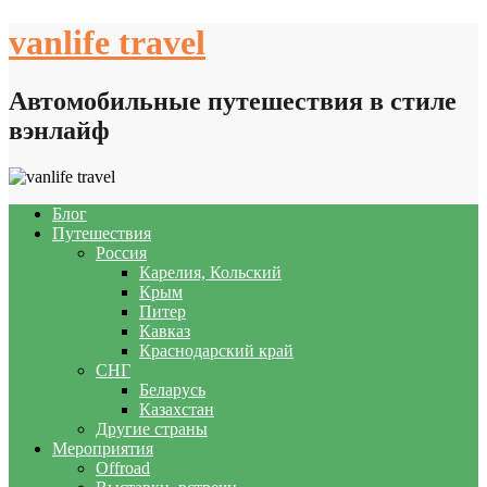
Skip
vanlife travel
to
content
Автомобильные путешествия в стиле
вэнлайф
Блог
Путешествия
Россия
Карелия, Кольский
Крым
Питер
Кавказ
Краснодарский край
СНГ
Беларусь
Казахстан
Другие страны
Мероприятия
Offroad