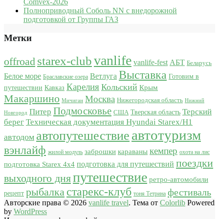
Comvex-2026
Полноприводный Соболь NN с внедорожной
подготовкой от Группы ГАЗ
Метки
vanlife
starex-club
offroad
vanlife-fest
АБТ
Беларусь
Выставка
Белое море
Ветлуга
Готовим в
Браславские озера
Карелия
Кольский
Крым
путешествии
Кавказ
Макаршино
Москва
Нижегородская область
Мичиган
Нижний
Подмосковье
Питер
Терский
США
Тверская область
Новгород
берег
Техническая документация Hyundai Starex/H1
автотуризм
автопутешествие
автодом
вэнлайф
кемпер
караваны
заброшки
жилой модуль
охота на лис
поездки
подготовка для путешествий
подготовка Starex 4x4
путешествие
выходного дня
ретро-автомобили
старекс-клуб
рыбалка
фестиваль
рецепт
тоня Тетрина
Авторские права © 2026
vanlife travel
. Тема от
Colorlib
Powered
by
WordPress