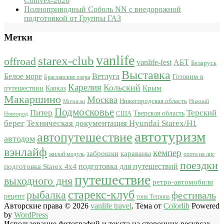
Comvex-2026
Полноприводный Соболь NN с внедорожной
подготовкой от Группы ГАЗ
Метки
vanlife
starex-club
offroad
vanlife-fest
АБТ
Беларусь
Выставка
Белое море
Ветлуга
Готовим в
Браславские озера
Карелия
Кольский
Крым
путешествии
Кавказ
Макаршино
Москва
Нижегородская область
Мичиган
Нижний
Подмосковье
Питер
Терский
США
Тверская область
Новгород
берег
Техническая документация Hyundai Starex/H1
автотуризм
автопутешествие
автодом
вэнлайф
кемпер
караваны
заброшки
жилой модуль
охота на лис
поездки
подготовка для путешествий
подготовка Starex 4x4
путешествие
выходного дня
ретро-автомобили
старекс-клуб
рыбалка
фестиваль
рецепт
тоня Тетрина
Авторские права © 2026
vanlife travel
. Тема от
Colorlib
Powered
by
WordPress
Использование фотографий и текста на сторонних ресурсах