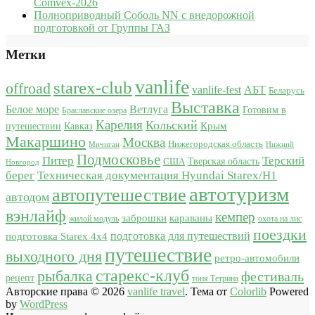
Comvex-2026
Полноприводный Соболь NN с внедорожной
подготовкой от Группы ГАЗ
Метки
vanlife
starex-club
offroad
vanlife-fest
АБТ
Беларусь
Выставка
Белое море
Ветлуга
Готовим в
Браславские озера
Карелия
Кольский
Крым
путешествии
Кавказ
Макаршино
Москва
Нижегородская область
Мичиган
Нижний
Подмосковье
Питер
Терский
США
Тверская область
Новгород
берег
Техническая документация Hyundai Starex/H1
автотуризм
автопутешествие
автодом
вэнлайф
кемпер
караваны
заброшки
жилой модуль
охота на лис
поездки
подготовка для путешествий
подготовка Starex 4x4
путешествие
выходного дня
ретро-автомобили
старекс-клуб
рыбалка
фестиваль
рецепт
тоня Тетрина
Авторские права © 2026
vanlife travel
. Тема от
Colorlib
Powered
by
WordPress