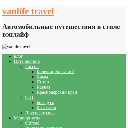
Skip
vanlife travel
to
content
Автомобильные путешествия в стиле
вэнлайф
Блог
Путешествия
Россия
Карелия, Кольский
Крым
Питер
Кавказ
Краснодарский край
СНГ
Беларусь
Казахстан
Другие страны
Мероприятия
Offroad