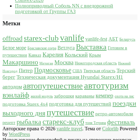
Comvex-2026
Полноприводный Соболь NN с внедорожной
подготовкой от Группы ГАЗ
Метки
vanlife
starex-club
offroad
vanlife-fest
АБТ
Беларусь
Выставка
Белое море
Ветлуга
Готовим в
Браславские озера
Карелия
Кольский
Крым
путешествии
Кавказ
Макаршино
Москва
Нижегородская область
Мичиган
Нижний
Подмосковье
Питер
Терский
США
Тверская область
Новгород
берег
Техническая документация Hyundai Starex/H1
автотуризм
автопутешествие
автодом
вэнлайф
кемпер
караваны
заброшки
жилой модуль
охота на лис
поездки
подготовка для путешествий
подготовка Starex 4x4
путешествие
выходного дня
ретро-автомобили
старекс-клуб
рыбалка
фестиваль
рецепт
тоня Тетрина
Авторские права © 2026
vanlife travel
. Тема от
Colorlib
Powered
by
WordPress
Использование фотографий и текста на сторонних ресурсах