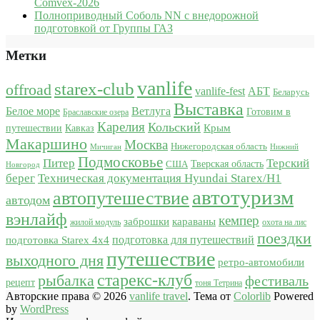
Comvex-2026
Полноприводный Соболь NN с внедорожной
подготовкой от Группы ГАЗ
Метки
vanlife
starex-club
offroad
vanlife-fest
АБТ
Беларусь
Выставка
Белое море
Ветлуга
Готовим в
Браславские озера
Карелия
Кольский
Крым
путешествии
Кавказ
Макаршино
Москва
Нижегородская область
Мичиган
Нижний
Подмосковье
Питер
Терский
США
Тверская область
Новгород
берег
Техническая документация Hyundai Starex/H1
автотуризм
автопутешествие
автодом
вэнлайф
кемпер
караваны
заброшки
жилой модуль
охота на лис
поездки
подготовка для путешествий
подготовка Starex 4x4
путешествие
выходного дня
ретро-автомобили
старекс-клуб
рыбалка
фестиваль
рецепт
тоня Тетрина
Авторские права © 2026
vanlife travel
. Тема от
Colorlib
Powered
by
WordPress