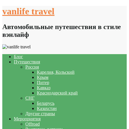
Skip
vanlife travel
to
content
Автомобильные путешествия в стиле
вэнлайф
Блог
Путешествия
Россия
Карелия, Кольский
Крым
Питер
Кавказ
Краснодарский край
СНГ
Беларусь
Казахстан
Другие страны
Мероприятия
Offroad