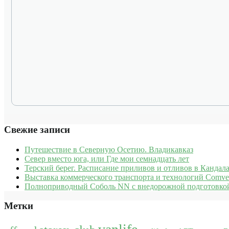
Свежие записи
Путешествие в Северную Осетию. Владикавказ
Север вместо юга, или Где мои семнадцать лет
Терский берег. Расписание приливов и отливов в Кандала
Выставка коммерческого транспорта и технологий Comve
Полноприводный Соболь NN с внедорожной подготовкой
Метки