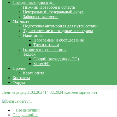
Поездки выходного дня
Нижний Новгород и область
Центральный федеральный округ
Заброшенные места
Матчасть
Подготовка автомобиля для путешествий
Туристические и походные аксессуары
Навигация
Программы и оборудование
Треки и точки
Готовим в путешествии
Техдок
Общий (расходники, ТО)
Starex/H1
Прочее
Карта сайта
Контакты
Форум
Ленинградец
11.02.2024
14.02.2024
Комментариев нет
« Предыдущий
Следующий »