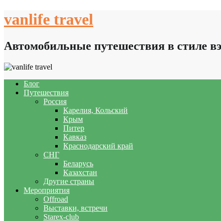
Skip
vanlife travel
to
content
Автомобильные путешествия в стиле в
Блог
Путешествия
Россия
Карелия, Кольский
Крым
Питер
Кавказ
Краснодарский край
СНГ
Беларусь
Казахстан
Другие страны
Мероприятия
Offroad
Выставки, встречи
Starex-club