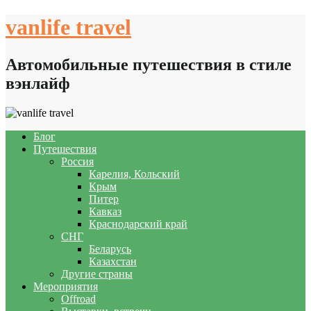
Skip
vanlife travel
to
content
Автомобильные путешествия в стиле
вэнлайф
Блог
Путешествия
Россия
Карелия, Кольский
Крым
Питер
Кавказ
Краснодарский край
СНГ
Беларусь
Казахстан
Другие страны
Мероприятия
Offroad