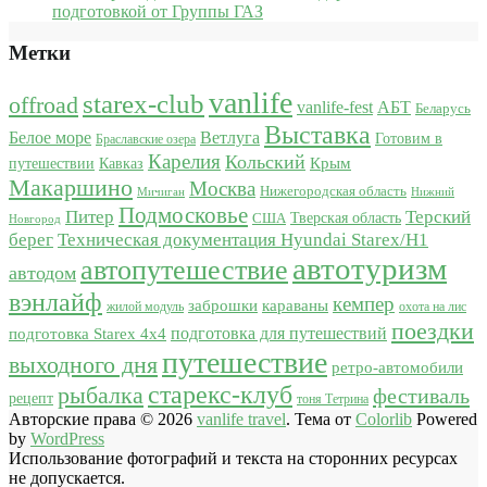
подготовкой от Группы ГАЗ
Метки
vanlife
starex-club
offroad
vanlife-fest
АБТ
Беларусь
Выставка
Белое море
Ветлуга
Готовим в
Браславские озера
Карелия
Кольский
Крым
путешествии
Кавказ
Макаршино
Москва
Нижегородская область
Мичиган
Нижний
Подмосковье
Питер
Терский
США
Тверская область
Новгород
берег
Техническая документация Hyundai Starex/H1
автотуризм
автопутешествие
автодом
вэнлайф
кемпер
караваны
заброшки
жилой модуль
охота на лис
поездки
подготовка для путешествий
подготовка Starex 4x4
путешествие
выходного дня
ретро-автомобили
старекс-клуб
рыбалка
фестиваль
рецепт
тоня Тетрина
Авторские права © 2026
vanlife travel
. Тема от
Colorlib
Powered
by
WordPress
Использование фотографий и текста на сторонних ресурсах
не допускается.