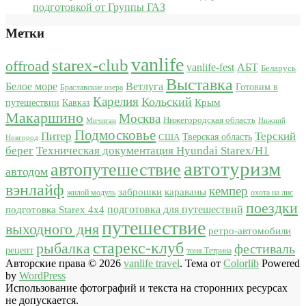
подготовкой от Группы ГАЗ
Метки
vanlife
starex-club
offroad
vanlife-fest
АБТ
Беларусь
Выставка
Белое море
Ветлуга
Готовим в
Браславские озера
Карелия
Кольский
Крым
путешествии
Кавказ
Макаршино
Москва
Нижегородская область
Мичиган
Нижний
Подмосковье
Питер
Терский
США
Тверская область
Новгород
берег
Техническая документация Hyundai Starex/H1
автотуризм
автопутешествие
автодом
вэнлайф
кемпер
караваны
заброшки
жилой модуль
охота на лис
поездки
подготовка для путешествий
подготовка Starex 4x4
путешествие
выходного дня
ретро-автомобили
старекс-клуб
рыбалка
фестиваль
рецепт
тоня Тетрина
Авторские права © 2026
vanlife travel
. Тема от
Colorlib
Powered
by
WordPress
Использование фотографий и текста на сторонних ресурсах
не допускается.