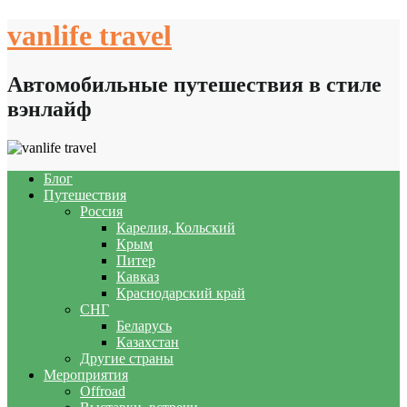
Skip
vanlife travel
to
content
Автомобильные путешествия в стиле
вэнлайф
Блог
Путешествия
Россия
Карелия, Кольский
Крым
Питер
Кавказ
Краснодарский край
СНГ
Беларусь
Казахстан
Другие страны
Мероприятия
Offroad