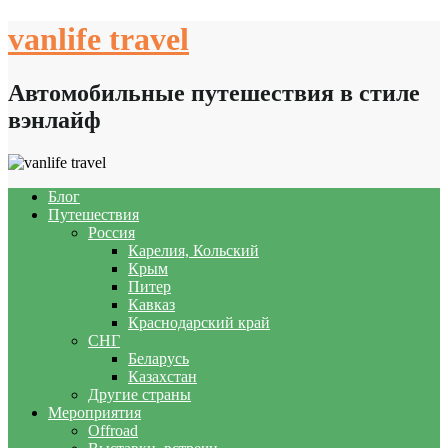
Skip
vanlife travel
to
content
Автомобильные путешествия в стиле
вэнлайф
Блог
Путешествия
Россия
Карелия, Кольский
Крым
Питер
Кавказ
Краснодарский край
СНГ
Беларусь
Казахстан
Другие страны
Мероприятия
Offroad