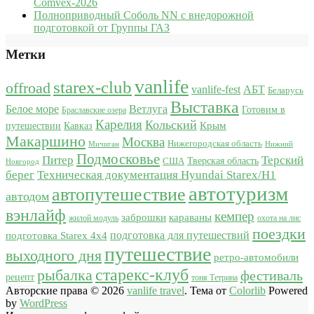
Comvex-2026
Полноприводный Соболь NN с внедорожной
подготовкой от Группы ГАЗ
Метки
vanlife
starex-club
offroad
vanlife-fest
АБТ
Беларусь
Выставка
Белое море
Ветлуга
Готовим в
Браславские озера
Карелия
Кольский
Крым
путешествии
Кавказ
Макаршино
Москва
Нижегородская область
Мичиган
Нижний
Подмосковье
Питер
Терский
США
Тверская область
Новгород
берег
Техническая документация Hyundai Starex/H1
автотуризм
автопутешествие
автодом
вэнлайф
кемпер
караваны
заброшки
жилой модуль
охота на лис
поездки
подготовка для путешествий
подготовка Starex 4x4
путешествие
выходного дня
ретро-автомобили
старекс-клуб
рыбалка
фестиваль
рецепт
тоня Тетрина
Авторские права © 2026
vanlife travel
. Тема от
Colorlib
Powered
by
WordPress