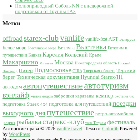
Comvex-2026
Полноприводный Соболь NN с внедорожной
подготовкой от Группы ГАЗ
Метки
vanlife
starex-club
offroad
vanlife-fest
АБТ
Беларусь
Выставка
Белое море
Ветлуга
Готовим в
Браславские озера
Карелия
Кольский
Крым
путешествии
Кавказ
Макаршино
Москва
Нижегородская область
Мичиган
Нижний
Подмосковье
Питер
Терский
США
Тверская область
Новгород
берег
Техническая документация Hyundai Starex/H1
автотуризм
автопутешествие
автодом
вэнлайф
кемпер
караваны
заброшки
жилой модуль
охота на лис
поездки
подготовка для путешествий
подготовка Starex 4x4
путешествие
выходного дня
ретро-автомобили
старекс-клуб
рыбалка
фестиваль
рецепт
тоня Тетрина
Авторские права © 2026
vanlife travel
. Тема от
Colorlib
Powered
by
WordPress
Использование фотографий и текста на сторонних ресурсах