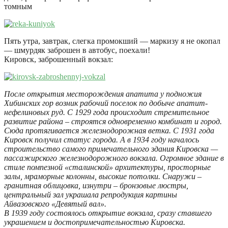
томным
Пять утра, завтрак, слегка промокший — маркизу я не окопал
— шмурдяк заброшен в автобус, поехали!
Кировск, заброшенный вокзал:
После открытия месторождения апатита у подножия
Хибинских гор возник рабочий поселок по добыче апатит-
нефелиновых руд. С 1929 года происходит стремительное
развитие района – строятся одновременно комбинат и город.
Сюда протягивается железнодорожная ветка. С 1931 года
Кировск получил статус города. А в 1934 году началось
строительство самого примечательного здания Кировска —
пассажирского железнодорожного вокзала. Огромное здание в
стиле помпезной «сталинской» архитектуры, просторные
залы, мраморные колонны, высокие потолки. Снаружи –
гранитная облицовка, изнутри – бронзовые люстры,
центральный зал украшала репродукция картины
Айвазовского «Девятый вал».
В 1939 году состоялось открытие вокзала, сразу ставшего
украшением и достопримечательностью Кировска.