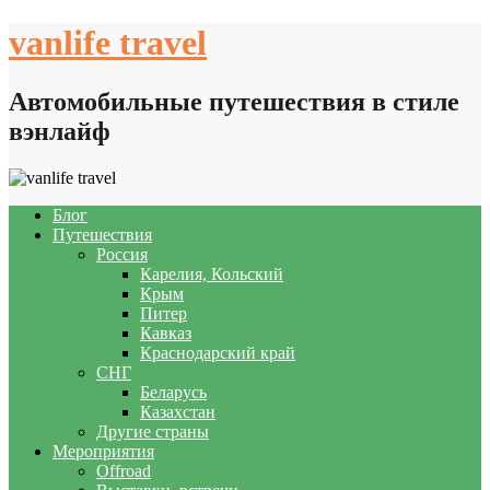
Skip
vanlife travel
to
content
Автомобильные путешествия в стиле
вэнлайф
Блог
Путешествия
Россия
Карелия, Кольский
Крым
Питер
Кавказ
Краснодарский край
СНГ
Беларусь
Казахстан
Другие страны
Мероприятия
Offroad