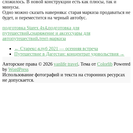
сложилось. В новой конструкции есть как плюсы, так и
минусы.
Одно можно сказать наверняка: старая маркиза продаваться не
будет, и переместится на черный автобус.
подготовка Starex 4x4
,
подготовка для
путешествий
,
снаряжение и аксессуары для
автопутешествий
,
тент-маркиза
←
Старекс-клуб 2021 — осенняя встреча
Путешествие в Дагестан: концентрат удовольствия
→
Авторские права © 2026
vanlife travel
. Тема от
Colorlib
Powered
by
WordPress
Использование фотографий и текста на сторонних ресурсах
не допускается.