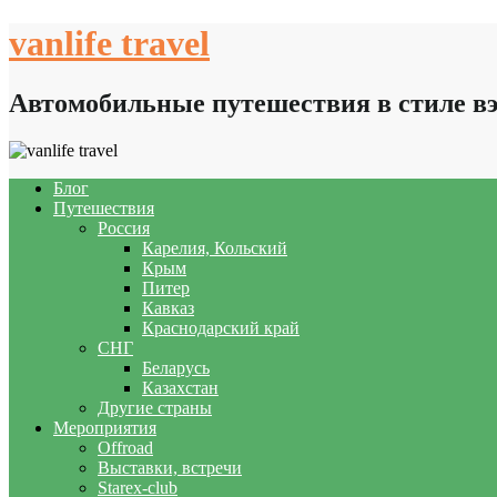
Skip
vanlife travel
to
content
Автомобильные путешествия в стиле в
Блог
Путешествия
Россия
Карелия, Кольский
Крым
Питер
Кавказ
Краснодарский край
СНГ
Беларусь
Казахстан
Другие страны
Мероприятия
Offroad
Выставки, встречи
Starex-club