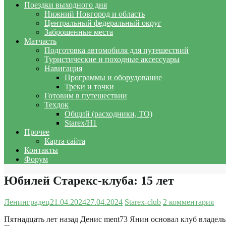
Поездки выходного дня
Нижний Новгород и область
Центральный федеральный округ
Заброшенные места
Матчасть
Подготовка автомобиля для путешествий
Туристические и походные аксессуары
Навигация
Программы и оборудование
Треки и точки
Готовим в путешествии
Техдок
Общий (расходники, ТО)
Starex/H1
Прочее
Карта сайта
Контакты
Форум
Юбилей Старекс-клуба: 15 лет
Ленинградец
21.04.2024
27.04.2024
Starex-club
2 комментария
Пятнадцать лет назад Денис ment73 Янин основал клуб владе