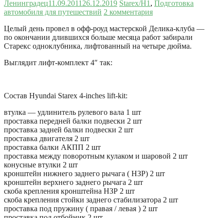
Ленинградец
11.09.2011
26.12.2019
Starex/H1
,
Подготовка
автомобиля для путешествий
2 комментария
Целый день провел в офф-роуд мастерской Делика-клуба —
по окончании длившихся больше месяца работ забирали
Старекс одноклубника, лифтованный на четыре дюйма.
Выглядит лифт-комплект 4″ так:
Состав Hyundai Starex 4-inches lift-kit:
втулка — удлинитель рулевого вала 1 шт
проставка передней балки подвески 2 шт
проставка задней балки подвески 2 шт
проставка двигателя 2 шт
проставка балки АКПП 2 шт
проставка между поворотным кулаком и шаровой 2 шт
конусные втулки 2 шт
кронштейн нижнего заднего рычага ( НЗР) 2 шт
кронштейн верхнего заднего рычага 2 шт
скоба крепления кронштейна НЗР 2 шт
скоба крепления стойки заднего стабилизатора 2 шт
проставка под пружину ( правая / левая ) 2 шт
проставка под отбойник 2 шт