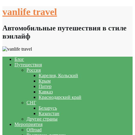
Skip
vanlife travel
to
content
Автомобильные путешествия в стиле
вэнлайф
Блог
Путешествия
Россия
Карелия, Кольский
Крым
Питер
Кавказ
Краснодарский край
СНГ
Беларусь
Казахстан
Другие страны
Мероприятия
Offroad