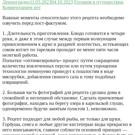
Ленинградец
11.03.2023
04.10.2023
Готовим в путешествии
Комментариев нет
Важные моменты относительно этого рецепта необходимо
озвучить перед пост-фактумом.
1. Длительность приготовления. Блюдо готовится в четыре
руки, и даже в этом случае между первым волнующим
прикосновением к щуке и раздачей золотистых, истекающих
соком котлет по тарелкам проходит не менее пяти часов
нелегкой работы.
Попытки «оптимизировать» процесс путем сокращения
количества вовлеченных персон или путем упрощения
технологии неминуемо приведут к пошлостям в виде
мясорубки, добавления свиного сала и тому подобных
извращений.
2. Большая часть фотографий для рецепта сделана дома в
спокойной и неспешной обстановке. Сделать приемлемые
фотографии, находясь на берегу озера в карельской глуши,
одновременно будучи занятым пунктом 1, невозможно.
3. Рецепт подходит для любой рыбы, не только для щуки.
Горбуша, семга и любые другие кистеперые виды прекрасно в
него вписываются, главное соблюсти основной принцип —