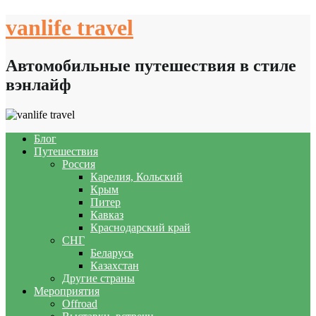
Skip
vanlife travel
to
content
Автомобильные путешествия в стиле
вэнлайф
Блог
Путешествия
Россия
Карелия, Кольский
Крым
Питер
Кавказ
Краснодарский край
СНГ
Беларусь
Казахстан
Другие страны
Мероприятия
Offroad