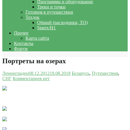
Программы и оборудование
Треки и точки
Готовим в путешествии
Техдок
Общий (расходники, ТО)
Starex/H1
Прочее
Карта сайта
Контакты
Форум
Портреты на озерах
Ленинградец
08.12.2012
18.08.2018
Беларусь
,
Путешествия
,
СНГ
Комментариев нет