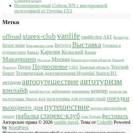
Comvex-2026
Полноприводный Соболь NN с внедорожной
подготовкой от Группы ГАЗ
Метки
vanlife
starex-club
offroad
vanlife-fest
АБТ
Беларусь
Выставка
Белое море
Ветлуга
Готовим в
Браславские озера
Карелия
Кольский
Крым
путешествии
Кавказ
Макаршино
Москва
Нижегородская область
Мичиган
Нижний
Подмосковье
Питер
Терский
США
Тверская область
Новгород
берег
Техническая документация Hyundai Starex/H1
автотуризм
автопутешествие
автодом
вэнлайф
кемпер
караваны
заброшки
жилой модуль
охота на лис
поездки
подготовка для путешествий
подготовка Starex 4x4
путешествие
выходного дня
ретро-автомобили
старекс-клуб
рыбалка
фестиваль
рецепт
тоня Тетрина
Авторские права © 2026
vanlife travel
. Тема от
Colorlib
Powered
by
WordPress
Использование фотографий и текста на сторонних ресурсах