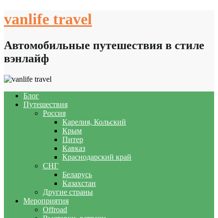
Skip
vanlife travel
to
content
Автомобильные путешествия в стиле
вэнлайф
Блог
Путешествия
Россия
Карелия, Кольский
Крым
Питер
Кавказ
Краснодарский край
СНГ
Беларусь
Казахстан
Другие страны
Мероприятия
Offroad