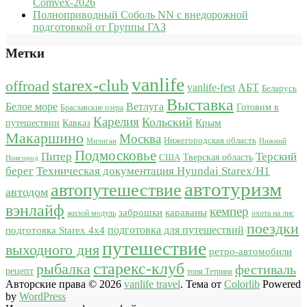
Comvex-2026
Полноприводный Соболь NN с внедорожной
подготовкой от Группы ГАЗ
Метки
vanlife
starex-club
offroad
vanlife-fest
АБТ
Беларусь
Выставка
Белое море
Ветлуга
Готовим в
Браславские озера
Карелия
Кольский
Крым
путешествии
Кавказ
Макаршино
Москва
Нижегородская область
Мичиган
Нижний
Подмосковье
Питер
Терский
США
Тверская область
Новгород
берег
Техническая документация Hyundai Starex/H1
автотуризм
автопутешествие
автодом
вэнлайф
кемпер
караваны
заброшки
жилой модуль
охота на лис
поездки
подготовка для путешествий
подготовка Starex 4x4
путешествие
выходного дня
ретро-автомобили
старекс-клуб
рыбалка
фестиваль
рецепт
тоня Тетрина
Авторские права © 2026
vanlife travel
. Тема от
Colorlib
Powered
by
WordPress