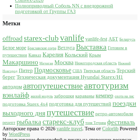
Comvex-2026
Полноприводный Соболь NN с внедорожной
подготовкой от Группы ГАЗ
Метки
vanlife
starex-club
offroad
vanlife-fest
АБТ
Беларусь
Выставка
Белое море
Ветлуга
Готовим в
Браславские озера
Карелия
Кольский
Крым
путешествии
Кавказ
Макаршино
Москва
Нижегородская область
Мичиган
Нижний
Подмосковье
Питер
Терский
США
Тверская область
Новгород
берег
Техническая документация Hyundai Starex/H1
автотуризм
автопутешествие
автодом
вэнлайф
кемпер
караваны
заброшки
жилой модуль
охота на лис
поездки
подготовка для путешествий
подготовка Starex 4x4
путешествие
выходного дня
ретро-автомобили
старекс-клуб
рыбалка
фестиваль
рецепт
тоня Тетрина
Авторские права © 2026
vanlife travel
. Тема от
Colorlib
Powered
by
WordPress
Использование фотографий и текста на сторонних ресурсах