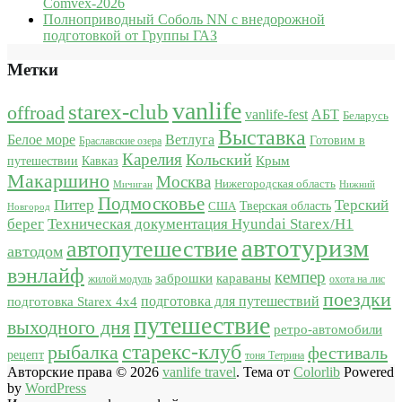
Comvex-2026
Полноприводный Соболь NN с внедорожной
подготовкой от Группы ГАЗ
Метки
vanlife
starex-club
offroad
vanlife-fest
АБТ
Беларусь
Выставка
Белое море
Ветлуга
Готовим в
Браславские озера
Карелия
Кольский
Крым
путешествии
Кавказ
Макаршино
Москва
Нижегородская область
Мичиган
Нижний
Подмосковье
Питер
Терский
США
Тверская область
Новгород
берег
Техническая документация Hyundai Starex/H1
автотуризм
автопутешествие
автодом
вэнлайф
кемпер
караваны
заброшки
жилой модуль
охота на лис
поездки
подготовка для путешествий
подготовка Starex 4x4
путешествие
выходного дня
ретро-автомобили
старекс-клуб
рыбалка
фестиваль
рецепт
тоня Тетрина
Авторские права © 2026
vanlife travel
. Тема от
Colorlib
Powered
by
WordPress