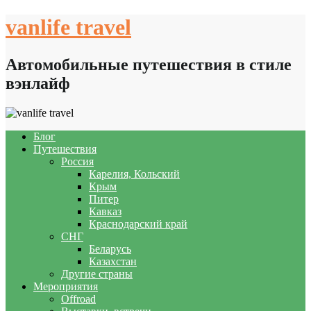
Skip
vanlife travel
to
content
Автомобильные путешествия в стиле
вэнлайф
Блог
Путешествия
Россия
Карелия, Кольский
Крым
Питер
Кавказ
Краснодарский край
СНГ
Беларусь
Казахстан
Другие страны
Мероприятия
Offroad