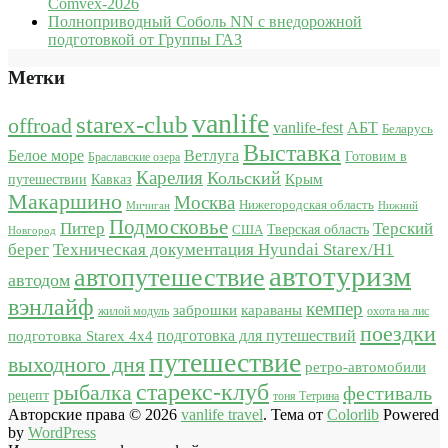
Comvex-2026
Полноприводный Соболь NN с внедорожной
подготовкой от Группы ГАЗ
Метки
vanlife
starex-club
offroad
vanlife-fest
АБТ
Беларусь
Выставка
Белое море
Ветлуга
Готовим в
Браславские озера
Карелия
Кольский
Крым
путешествии
Кавказ
Макаршино
Москва
Нижегородская область
Мичиган
Нижний
Подмосковье
Питер
Терский
США
Тверская область
Новгород
берег
Техническая документация Hyundai Starex/H1
автотуризм
автопутешествие
автодом
вэнлайф
кемпер
караваны
заброшки
жилой модуль
охота на лис
поездки
подготовка для путешествий
подготовка Starex 4x4
путешествие
выходного дня
ретро-автомобили
старекс-клуб
рыбалка
фестиваль
рецепт
тоня Тетрина
Авторские права © 2026
vanlife travel
. Тема от
Colorlib
Powered
by
WordPress