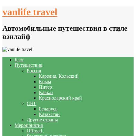
Skip
vanlife travel
to
content
Автомобильные путешествия в стиле
вэнлайф
Блог
Путешествия
Россия
Карелия, Кольский
Крым
Питер
Кавказ
Краснодарский край
СНГ
Беларусь
Казахстан
Другие страны
Мероприятия
Offroad