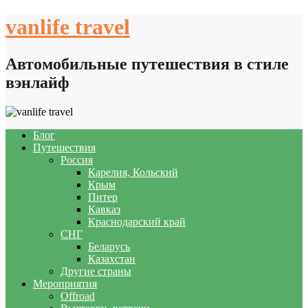
Skip
vanlife travel
to
content
Автомобильные путешествия в стиле
вэнлайф
Блог
Путешествия
Россия
Карелия, Кольский
Крым
Питер
Кавказ
Краснодарский край
СНГ
Беларусь
Казахстан
Другие страны
Мероприятия
Offroad