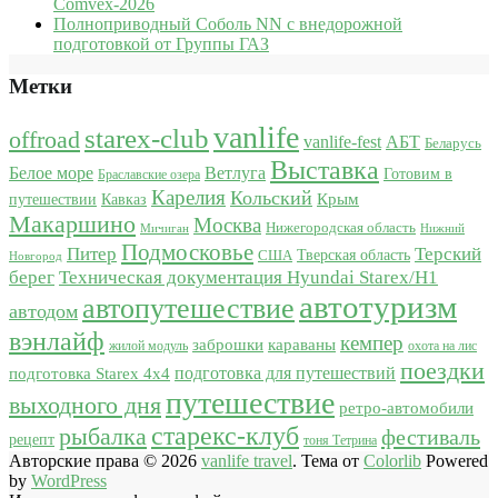
Comvex-2026
Полноприводный Соболь NN с внедорожной
подготовкой от Группы ГАЗ
Метки
vanlife
starex-club
offroad
vanlife-fest
АБТ
Беларусь
Выставка
Белое море
Ветлуга
Готовим в
Браславские озера
Карелия
Кольский
Крым
путешествии
Кавказ
Макаршино
Москва
Нижегородская область
Мичиган
Нижний
Подмосковье
Питер
Терский
США
Тверская область
Новгород
берег
Техническая документация Hyundai Starex/H1
автотуризм
автопутешествие
автодом
вэнлайф
кемпер
караваны
заброшки
жилой модуль
охота на лис
поездки
подготовка для путешествий
подготовка Starex 4x4
путешествие
выходного дня
ретро-автомобили
старекс-клуб
рыбалка
фестиваль
рецепт
тоня Тетрина
Авторские права © 2026
vanlife travel
. Тема от
Colorlib
Powered
by
WordPress