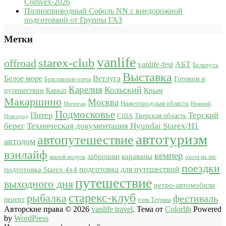
Comvex-2026
Полноприводный Соболь NN с внедорожной
подготовкой от Группы ГАЗ
Метки
vanlife
starex-club
offroad
vanlife-fest
АБТ
Беларусь
Выставка
Белое море
Ветлуга
Готовим в
Браславские озера
Карелия
Кольский
Крым
путешествии
Кавказ
Макаршино
Москва
Нижегородская область
Мичиган
Нижний
Подмосковье
Питер
Терский
США
Тверская область
Новгород
берег
Техническая документация Hyundai Starex/H1
автотуризм
автопутешествие
автодом
вэнлайф
кемпер
караваны
заброшки
жилой модуль
охота на лис
поездки
подготовка для путешествий
подготовка Starex 4x4
путешествие
выходного дня
ретро-автомобили
старекс-клуб
рыбалка
фестиваль
рецепт
тоня Тетрина
Авторские права © 2026
vanlife travel
. Тема от
Colorlib
Powered
by
WordPress