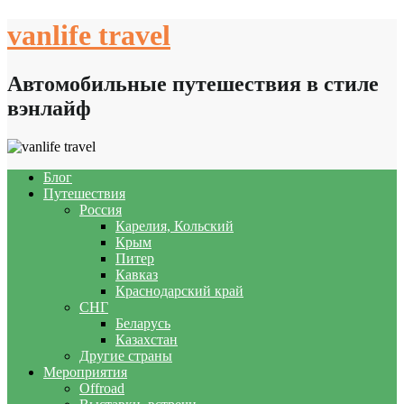
Skip
vanlife travel
to
content
Автомобильные путешествия в стиле
вэнлайф
Блог
Путешествия
Россия
Карелия, Кольский
Крым
Питер
Кавказ
Краснодарский край
СНГ
Беларусь
Казахстан
Другие страны
Мероприятия
Offroad