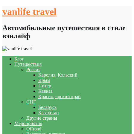
Skip
vanlife travel
to
content
Автомобильные путешествия в стиле
вэнлайф
Блог
Путешествия
Россия
Карелия, Кольский
Крым
Питер
Кавказ
Краснодарский край
СНГ
Беларусь
Казахстан
Другие страны
Мероприятия
Offroad