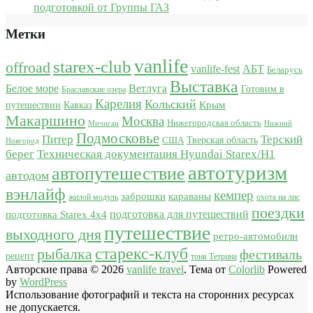
подготовкой от Группы ГАЗ
Метки
vanlife
starex-club
offroad
vanlife-fest
АБТ
Беларусь
Выставка
Белое море
Ветлуга
Готовим в
Браславские озера
Карелия
Кольский
Крым
путешествии
Кавказ
Макаршино
Москва
Нижегородская область
Мичиган
Нижний
Подмосковье
Питер
Терский
США
Тверская область
Новгород
берег
Техническая документация Hyundai Starex/H1
автотуризм
автопутешествие
автодом
вэнлайф
кемпер
караваны
заброшки
жилой модуль
охота на лис
поездки
подготовка для путешествий
подготовка Starex 4x4
путешествие
выходного дня
ретро-автомобили
старекс-клуб
рыбалка
фестиваль
рецепт
тоня Тетрина
Авторские права © 2026
vanlife travel
. Тема от
Colorlib
Powered
by
WordPress
Использование фотографий и текста на сторонних ресурсах
не допускается.