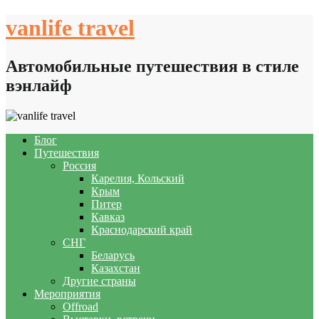
Skip
vanlife travel
to
content
Автомобильные путешествия в стиле
вэнлайф
Блог
Путешествия
Россия
Карелия, Кольский
Крым
Питер
Кавказ
Краснодарский край
СНГ
Беларусь
Казахстан
Другие страны
Мероприятия
Offroad