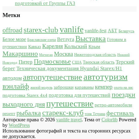
подготовкой от Группы ГАЗ
Метки
vanlife
starex-club
offroad
vanlife-fest
АБТ
Беларусь
Выставка
Белое море
Ветлуга
Готовим в
Браславские озера
Карелия
Кольский
Крым
путешествии
Кавказ
Макаршино
Москва
Нижегородская область
Мичиган
Нижний
Подмосковье
Питер
Терский
США
Тверская область
Новгород
берег
Техническая документация Hyundai Starex/H1
автотуризм
автопутешествие
автодом
вэнлайф
кемпер
караваны
заброшки
жилой модуль
охота на лис
поездки
подготовка для путешествий
подготовка Starex 4x4
путешествие
выходного дня
ретро-автомобили
старекс-клуб
рыбалка
фестиваль
рецепт
тоня Тетрина
Авторские права © 2026
vanlife travel
. Тема от
Colorlib
Powered
by
WordPress
Использование фотографий и текста на сторонних ресурсах
не допускается.