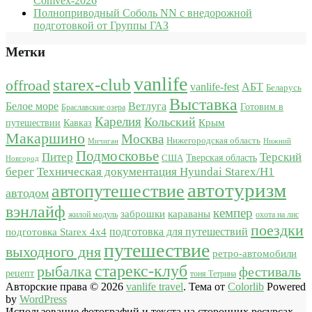
Comvex-2026
Полноприводный Соболь NN с внедорожной
подготовкой от Группы ГАЗ
Метки
vanlife
starex-club
offroad
vanlife-fest
АБТ
Беларусь
Выставка
Белое море
Ветлуга
Готовим в
Браславские озера
Карелия
Кольский
Крым
путешествии
Кавказ
Макаршино
Москва
Нижегородская область
Мичиган
Нижний
Подмосковье
Питер
Терский
США
Тверская область
Новгород
берег
Техническая документация Hyundai Starex/H1
автотуризм
автопутешествие
автодом
вэнлайф
кемпер
караваны
заброшки
жилой модуль
охота на лис
поездки
подготовка для путешествий
подготовка Starex 4x4
путешествие
выходного дня
ретро-автомобили
старекс-клуб
рыбалка
фестиваль
рецепт
тоня Тетрина
Авторские права © 2026
vanlife travel
. Тема от
Colorlib
Powered
by
WordPress
Использование фотографий и текста на сторонних ресурсах