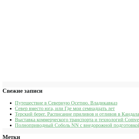
Свежие записи
Путешествие в Северную Осетию. Владикавказ
Север вместо юга, или Где мои семнадцать лет
Терский берег. Расписание приливов и отливов в Кандала
Выставка коммерческого транспорта и технологий Comve
Полноприводный Соболь NN с внедорожной подготовкой
Метки