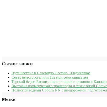
Свежие записи
Путешествие в Северную Осетию. Владикавказ
Север вместо юга, или Где мои семнадцать лет
Терский берег. Расписание приливов и отливов в Кандала
Выставка коммерческого транспорта и технологий Comve
Полноприводный Соболь NN с внедорожной подготовкой
Метки