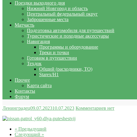
Поездки выходного дня
Нижний Новгород и область
Центральный федеральный округ
Заброшенные места
Матчасть
Подготовка автомобиля для путешествий
Туристические и походные аксессуары
Навигация
Программы и оборудование
Треки и точки
Готовим в путешествии
Техдок
Общий (расходники, ТО)
Starex/H1
Прочее
Карта сайта
Контакты
Форум
Ленинградец
09.07.2023
10.07.2023
Комментариев нет
« Предыдущий
Следующий »