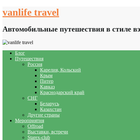
Skip
vanlife travel
to
content
Автомобильные путешествия в стиле в
Блог
Путешествия
Россия
Карелия, Кольский
Крым
Питер
Кавказ
Краснодарский край
СНГ
Беларусь
Казахстан
Другие страны
Мероприятия
Offroad
Выставки, встречи
Starex-club