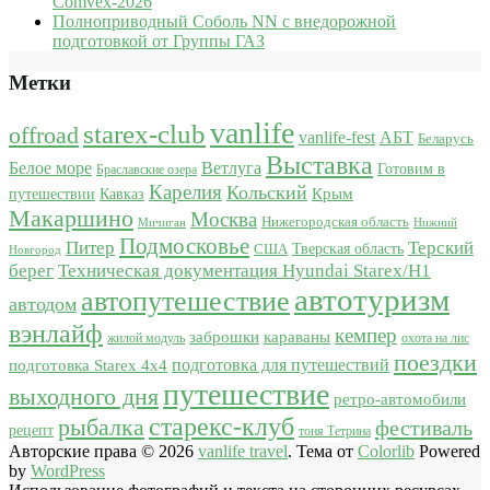
Comvex-2026
Полноприводный Соболь NN с внедорожной
подготовкой от Группы ГАЗ
Метки
vanlife
starex-club
offroad
vanlife-fest
АБТ
Беларусь
Выставка
Белое море
Ветлуга
Готовим в
Браславские озера
Карелия
Кольский
Крым
путешествии
Кавказ
Макаршино
Москва
Нижегородская область
Мичиган
Нижний
Подмосковье
Питер
Терский
США
Тверская область
Новгород
берег
Техническая документация Hyundai Starex/H1
автотуризм
автопутешествие
автодом
вэнлайф
кемпер
караваны
заброшки
жилой модуль
охота на лис
поездки
подготовка для путешествий
подготовка Starex 4x4
путешествие
выходного дня
ретро-автомобили
старекс-клуб
рыбалка
фестиваль
рецепт
тоня Тетрина
Авторские права © 2026
vanlife travel
. Тема от
Colorlib
Powered
by
WordPress