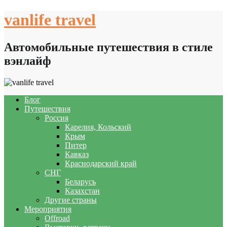
Skip
vanlife travel
to
content
Автомобильные путешествия в стиле
вэнлайф
Блог
Путешествия
Россия
Карелия, Кольский
Крым
Питер
Кавказ
Краснодарский край
СНГ
Беларусь
Казахстан
Другие страны
Мероприятия
Offroad