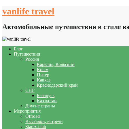
Skip
vanlife travel
to
content
Автомобильные путешествия в стиле в
Блог
Путешествия
Россия
Карелия, Кольский
Крым
Питер
Кавказ
Краснодарский край
СНГ
Беларусь
Казахстан
Другие страны
Мероприятия
Offroad
Выставки, встречи
Starex-club