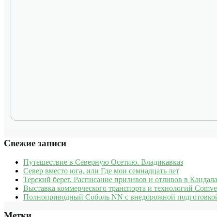
Свежие записи
Путешествие в Северную Осетию. Владикавказ
Север вместо юга, или Где мои семнадцать лет
Терский берег. Расписание приливов и отливов в Кандала
Выставка коммерческого транспорта и технологий Comve
Полноприводный Соболь NN с внедорожной подготовкой
Метки