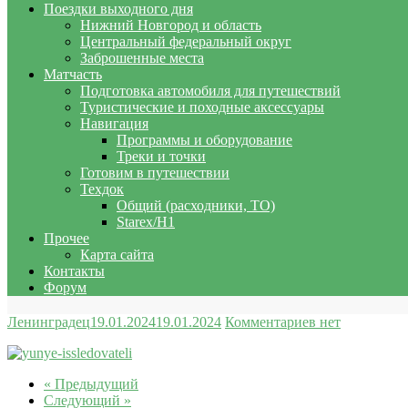
Поездки выходного дня
Нижний Новгород и область
Центральный федеральный округ
Заброшенные места
Матчасть
Подготовка автомобиля для путешествий
Туристические и походные аксессуары
Навигация
Программы и оборудование
Треки и точки
Готовим в путешествии
Техдок
Общий (расходники, ТО)
Starex/H1
Прочее
Карта сайта
Контакты
Форум
Ленинградец
19.01.2024
19.01.2024
Комментариев нет
« Предыдущий
Следующий »